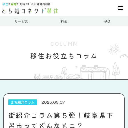
移住
と
結婚
を同時に叶える結婚相談所
menu
サービス
料金
FAQ
COLUMN
移住お役立ちコラム
2025.03.07
まち紹介コラム
街紹介コラム第５弾！岐阜県下
呂市ってどんなとこ？