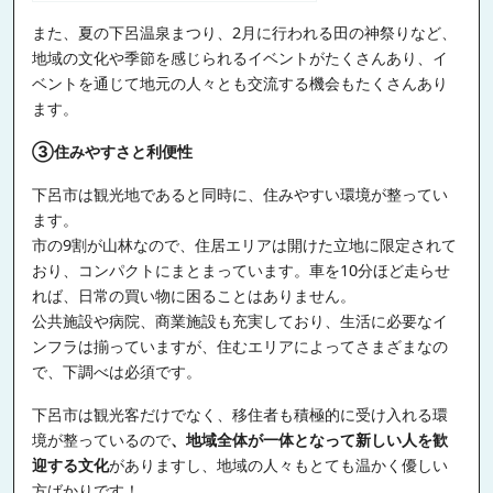
また、夏の下呂温泉まつり、2月に行われる田の神祭りなど、
地域の文化や季節を感じられるイベントがたくさんあり、イ
ベントを通じて地元の人々とも交流する機会もたくさんあり
ます。
③住みやすさと利便性
下呂市は観光地であると同時に、住みやすい環境が整ってい
ます。
市の9割が山林なので、住居エリアは開けた立地に限定されて
おり、コンパクトにまとまっています。車を10分ほど走らせ
れば、日常の買い物に困ることはありません。
公共施設や病院、商業施設も充実しており、生活に必要なイ
ンフラは揃っていますが、住むエリアによってさまざまなの
で、下調べは必須です。
下呂市は観光客だけでなく、移住者も積極的に受け入れる環
境が整っているので
、地域全体が一体となって新しい人を歓
迎する文化
がありますし、地域の人々もとても温かく優しい
方ばかりです！