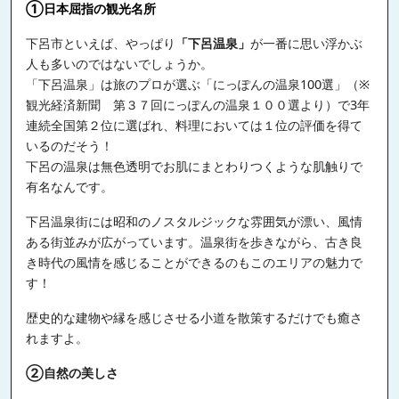
①日本屈指の観光名所
下呂市といえば、やっぱり
「下呂温泉」
が一番に思い浮かぶ
人も多いのではないでしょうか。
「下呂温泉」は旅のプロが選ぶ「にっぽんの温泉100選」（※
観光経済新聞 第３７回にっぽんの温泉１００選より）で3年
連続全国第２位に選ばれ、料理においては１位の評価を得て
いるのだそう！
下呂の温泉は無色透明でお肌にまとわりつくような肌触りで
有名なんです。
下呂温泉街には昭和のノスタルジックな雰囲気が漂い、風情
ある街並みが広がっています。温泉街を歩きながら、古き良
き時代の風情を感じることができるのもこのエリアの魅力で
す！
歴史的な建物や縁を感じさせる小道を散策するだけでも癒さ
れますよ。
②自然の美しさ