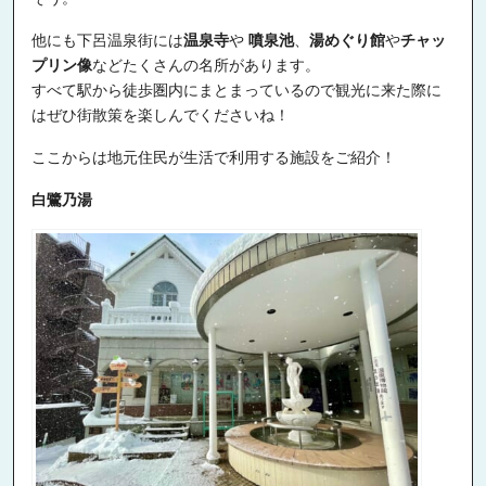
他にも下呂温泉街には
温泉寺
や
噴泉池
、
湯めぐり館
や
チャッ
プリン像
などたくさんの名所があります。
すべて駅から徒歩圏内にまとまっているので観光に来た際に
はぜひ街散策を楽しんでくださいね！
ここからは地元住民が生活で利用する施設をご紹介！
白鷺乃湯