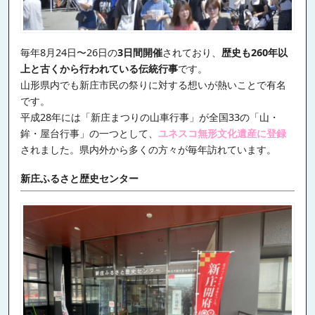
毎年8月24日〜26日の
3日間開催
されており、
歴史も260年以
上と古くから行われている伝統行事
です。
山形県内でも新庄市民の祭りに対する想いが熱いことで有名
です。
平成28年には「新庄まつりの山車行事」が全国33の「山・
鉾・屋台行事」の一つとして、
ユネスコ無形文化遺産に登録
されました。県内外から多くの方々が毎年訪れています。
新庄ふるさと歴史センター