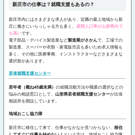
新庄市の仕事は？就職支援もあるの？
新庄市内にはさまざまな求人があり、近隣の最上地域から新
庄に働きにいらっしゃる方も多く、
昼間人口率が山形県内で
も高い
です。
電子部品・デバイス製造業など
製造業がさかん
で、工場での
製造業、スーパーや衣類・家電販売店も多いため求人情報も
多く、その他に医療事務、インストラクターなどさまざまな
選択肢があります。
若者就職支援センター
若年者（概ね45歳未満）
の就職活動方法や職業の選択などの
悩みの相談窓口として、
山形県若者就職支援センター
が出張
相談所を開設しています。
地域おこし協力隊
新庄市に移住して来て、仕事がなかなか見つからない、
移住
してすぐに仕事を始めたい！
という方は、地域おこし協力隊