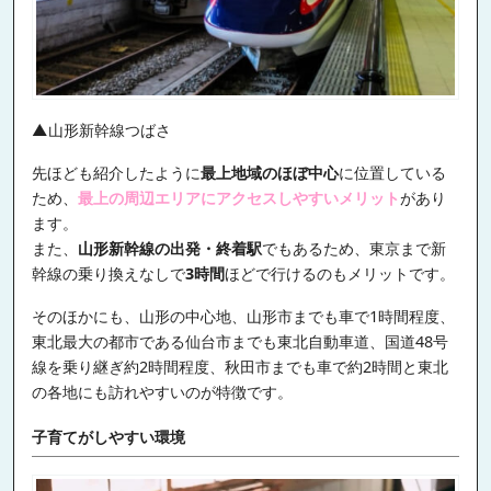
▲山形新幹線つばさ
先ほども紹介したように
最上地域のほぼ中心
に位置している
ため、
最上の周辺エリアにアクセスしやすいメリット
があり
ます。
また、
山形新幹線の出発・終着駅
でもあるため、東京まで新
幹線の乗り換えなしで
3時間
ほどで行けるのもメリットです。
そのほかにも、山形の中心地、山形市までも車で1時間程度、
東北最大の都市である仙台市までも東北自動車道、国道48号
線を乗り継ぎ約2時間程度、秋田市までも車で約2時間と東北
の各地にも訪れやすいのが特徴です。
子育てがしやすい環境