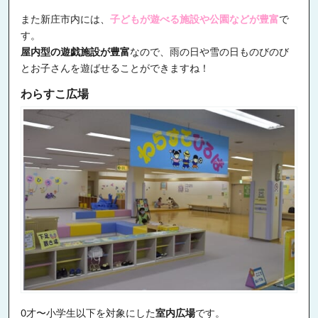
また新庄市内には、
子どもが遊べる施設や公園などが豊富
で
す。
屋内型の遊戯施設が豊富
なので、雨の日や雪の日ものびのび
とお子さんを遊ばせることができますね！
わらすこ広場
0才〜小学生以下を対象にした
室内広場
です。