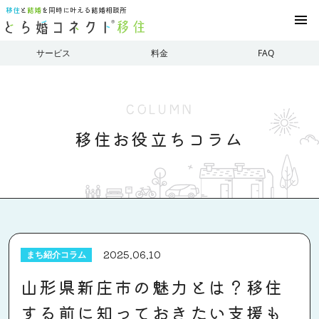
移住
と
結婚
を同時に叶える結婚相談所
menu
サービス
料金
FAQ
COLUMN
移住お役立ちコラム
2025.06.10
まち紹介コラム
山形県新庄市の魅力とは？移住
する前に知っておきたい支援も