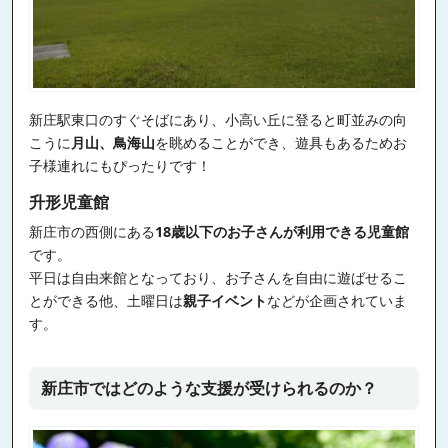
新庄駅東口のすぐそばにあり、小高い丘に登ると町並みの向
こうに
月山、鳥海山
を眺めることができ、遊具もあるためお
子様連れにもぴったりです！
升形児童館
新庄市の西側にある
18歳以下のお子さんが利用できる児童館
です。
平日は自由来館となっており、お子さんを自由に遊ばせるこ
とができる他、土曜日は
親子イベント
などが企画されていま
す。
新庄市ではどのような支援が受けられるのか？