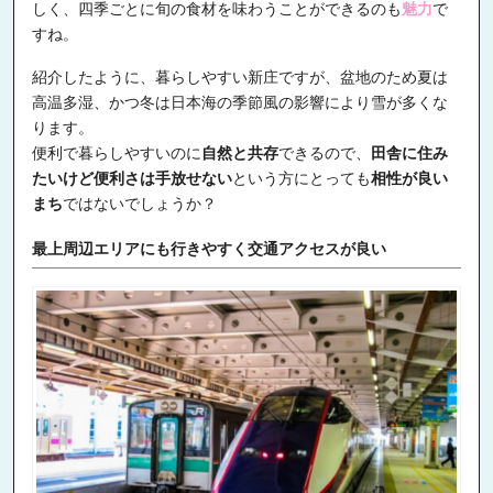
しく、四季ごとに旬の食材を味わうことができるのも
魅力
で
すね。
紹介したように、暮らしやすい新庄ですが、盆地のため夏は
高温多湿、かつ冬は日本海の季節風の影響により雪が多くな
ります。
便利で暮らしやすいのに
自然と共存
できるので、
田舎に住み
たいけど便利さは手放せない
という方にとっても
相性が良い
まち
ではないでしょうか？
最上周辺エリアにも行きやすく交通アクセスが良い