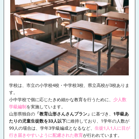
学校は、市立の小学校4校・中学校3校、県立高校が3校ありま
す。
小中学校で個に応じたきめ細かな教育を行うために、
少人数
学級編制
を実施しています。
山形県独自の
「教育山形さんさんプラン」
に基づき、
1学級あ
たりの児童生徒数を33人以下
に維持しており、1学年の人数が
99人の場合は、学年3学級編成となるなど、
生徒1人1人に目が
行き届きやすいように配慮された教育
が行われています。