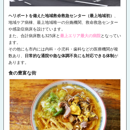
ヘリポートを備えた地域救命救急センター（最上地域初）
、
地域ケア病棟、最上地域唯一の分娩機関、救命救急センター
や感染症病床を設けています。
また、合計病床数も325床と
最上エリア最大の病院
となってい
ます。
その他にも市内には内科・小児科・歯科などの医療機関が複
数あり、
日常的な通院や急な体調不良にも対応できる体制
が
あります。
食の豊富な街