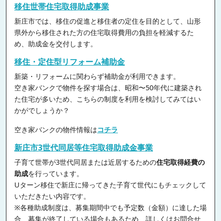
移住世帯住宅取得助成事業
新庄市では、移住の促進と移住者の定住を目的として、山形
県外から移住された方の住宅取得費用の負担を軽減するた
め、助成金を交付します。
移住・定住型リフォーム補助金
新築・リフォームに関わらず補助金が利用できます。
空き家バンクで物件を探す場合は、昭和〜50年代に建築され
た住宅が多いため、こちらの制度を利用を検討してみてはい
かがでしょうか？
空き家バンクの物件情報は
コチラ
新庄市3世代同居等住宅取得助成金事業
子育て世帯が3世代同居または近居するための
住宅取得経費の
助成
を行っています。
Uターン移住で新庄に帰ってきた子育て世代にもチェックして
いただきたい内容です。
※各種助成制度は、募集期間中でも予定数（金額）に達した場
合、募集が終了している場合もあるため、詳しくはお問合せ