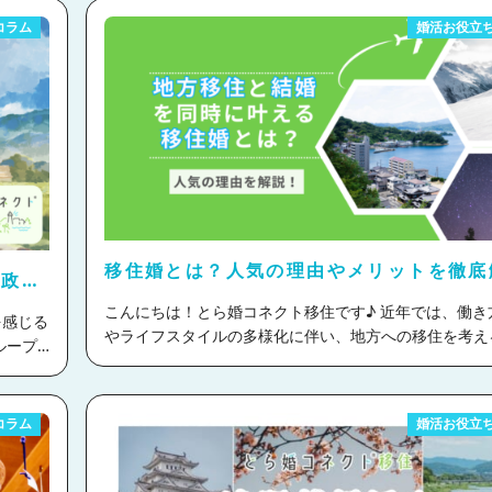
コラム
婚活お役立
移住婚とは？人気の理由やメリットを徹底
行政サ
住】
こんにちは！とら婚コネクト移住です♪ 近年では、働き方の変化
を感じる
やライフスタイルの多様化に伴い、地方への移住を考え
えています！ そんな中、結婚を機に移住することで、新しい生
」の調
き方を選択する『移住婚』というスタイルが広がってき
今回は移住婚が注目される理由や、移住婚のメリット・
てくださ
コラム
婚活お役立
ト、移住婚を成功させるために必要な考え方などをご紹
きます♪ 移住婚を検討している方、気になっている方はぜひチェ
ックしてみて下さいね！ 目次 移住婚とは？ 移住婚が注目される