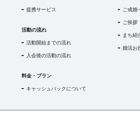
を機に移住した方は、移住して感じたメリット・デメリ
実度」 に影響を受ける方も多く、将来を考えた時に生活
提携サービス
ご成婚
えてください」という質問も用意し、回答をいただくこ
度や子育て環境なども重視される要素だとわかりますね。
ました！ ○地元の埼玉(川口)から東京都(赤羽)に移り住み、妊娠
に地方に移り住んで感じた魅力 「自然も便利もある地方
ご挨拶
を機に戻ってきました。 場所によるかも知れませんが、
の暮らし」と答えた割合がトップに！ その他 「親や昔の友達の
活動の流れ
駅前行政センターがあり年中無休で自治体の手続きがで
近くにいる暮らし」 「ワークライフバランスの良い職住
まち紹
でした。赤羽は平日9〜17時までなので休まないと手続き
暮らし」 「自然がすぐ近くにある暮らし」 と続きました。 
活動開始までの流れ
いのが不便に感じました。 ○故郷と似た、程よく田舎で緑の多
婚活お
ことから、やはり「自然」だけでなく、暮らしていくの
い場所を選んだので、環境の変化を感じることなくスマ
無い「利便性」も兼ね備えた地方都市であることが重要
入会後の活動の流れ
住できました。移住のメリットはその土地の名産が食べ
でありそうです。 ほかに面白い傾向として、 男性は「地方なら
とでしょうか。デメリットは病院や美容院などを一から
ではのアウトドア趣味中心での暮らし」 女性は「親や昔
が大変でした（大きな病気をしたときに「あそこがいい
料金・プラン
の近くにいる暮らし」 の割合がそれぞれ高く、男女での
と聞ける人が近くにいないのが不便でした）。 ご丁寧に回答い
られる結果になっています。 確かに地方のほうがキャンプや屋
キャッシュバックについて
ただき、誠にありがとうございます！
まとめ 今回の調査に
外スポーツ、釣り、スキー、サーフィン等々…アウトドア
ご協力いただいた皆様、ありがとうございました！ 社会の変化
楽しむ場所が多い傾向です。 女性は男性に比べて家事や
に合わせて移住への意識も変わってくるように感じます。 
費やす時間が多い方が多いので、近くに家族や知り合い
た、結婚に引っ越しはつきものなので、移住も引っ越し
うがサポートしてもらいやすく安心できるので、そのよ
にある…と考えられると、ご縁が広がっていく可能性が高
が高くなるのかと推察されます。 地方での現在の生活で
す。 そしてお相手が移住してくれる場合には、お相手の負担を
度は？ UJターン者では、満足していると答えた割合は
考えた行動を心掛け思いやりを持つことを忘れないよう
70.4%！。 Iターン者でも59.1%と半数以上の方が地方の
ょう
結婚を機に移住を考えている方はぜひ一度、個別相談
に満足しているという結果に！ 生活全般の幸福度は、地方くら