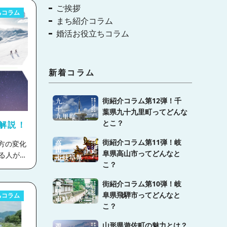
ご挨拶
ちコラム
まち紹介コラム
婚活お役立ちコラム
新着コラム
街紹介コラム第12弾！千
葉県九十九里町ってどんな
とこ？
解説！
街紹介コラム第11弾！岐
阜県高山市ってどんなと
る人が増
こ？
ました。
街紹介コラム第10弾！岐
デメリッ
阜県飛騨市ってどんなと
ちコラム
介してい
こ？
山形県遊佐町の魅力とは？