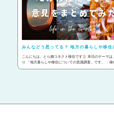
たことがありますか？（都道府県を 2つ以上跨ぐ） ・Q4.移住す
るとしたらどっち？ ・Q5.自分が移住を決意する際の最大の理由
は？ ・Q6.移住先で期待すること・重視することは何？ ・【自
由記述質問】憧れがある・推し作品聖地など、住みたい
所があれば記載してください ・【自由記述質問】移住を検討す
る際、不安なことは何ですか ・【自由記述質問】移住してでも
結婚・同居してもいいな！と思えるのはどんな人？ Q1.日本国
内で移住するならどこまで OK？ ①隣接都道府県まで 35.
みんなどう思ってる？ 地方の暮らしや移住
②同じ地方区分ならOK（東北、関東、四国…etc） 19.0
いての意見をまとめてみた
本国内ならどこでもOK 20.0% ④移住したくない（もし
こんにちは。とら婚コネクト移住です
本日のテーマは、ずば
じ県内ならOK） 26.0% 「日本国内ならどこでもOK」の回答が
り 「地方暮らしや移住についての意識調査」です。 ・移住を意
20％もありました！これにはアドバイザー陣も驚き
コロナ禍
識したきっかけは？ ・実際に地方に暮らしてみて幸せな
でリモートワークが増えた影響なのかもしれません。 また、隣
・移住後、地方暮らしのイメージは変わったの？ ・都会
接都道府県や同じ地方区分ならOKという方も予想より多
と地方くらし、より幸福度が高いのは？ 経験してみなければわ
です。 会員様にもアドバイスしていますが、居住している都道
からないことも多いはず。 実際の意見を参考に移住生活
府県だけではなく、最低でも隣接都道府県のご縁は見て
ての実際のところをみていこうと思います！ 目次 ・はじめに ・
にしましょう♪ Q2.生まれ育った場所（故郷）に愛着がありま
地方移住を意識したきっかけ ・地方のどのような暮らしに魅力
すか？ ①愛着がある 38.0% ②どちらかというと愛着が
を感じる？ ・地方に住む「決断」に影響を与えた要素 ・実際に
36.2% ③どちらかというと愛着はない 17.0% ④愛着は
地方に移り住んで感じた魅力 ・地方での現在の生活での満足度
8.9% 皆さま、生まれ育った場所や故郷に愛着はありますか？ ち
は？ ・生活全般の幸福度は、地方くらしのほうが○○○ ・まと