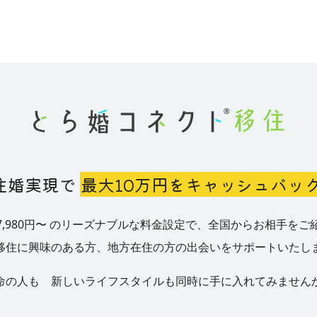
す。 二人とも知らない土地へ移住（Iターン） 全く新し
いきましょう。 目次 ・そもそも結婚相談所で遠距離婚活は可
移り住み、二人で新生活をスタートさせるケースです。 お互
するのが
る意識調
能？ ・特に遠距離婚活で気を付けなければいけないこと ・距離
に支え合い、新しいコミュニティを築いていくことがで
婚活のメリット ・遠距離婚活を成功させるポイント ・まとめ
自治体の支援制度を活用した移住婚 近年、地方自治体
らある
ぞれに暮
そもそも結婚相談所で遠距離婚活は可能？ 結婚相談所
結婚を支援する取り組みを行うケースが増えています。 支援
経験なし
ざっく
離婚活は可能です。 実際、とら婚内でも数多くの遠距
度を活用することで、移住への金銭的なハードルを下げ
ルがご成婚されていきました。 さらに、これから遠距離の方と
できます。 移住婚のメリットとは？ 移住婚には、都市
ます。
ていま
出会いたいと考える方であれば、 結婚相談所での活動
活では味わえない魅力がたくさんあります。 具体的に
前ではな
勧めいたします。 遠距離交際がうまくいかない一番大きな原因
ていきます！ 自然に囲まれた暮らしができる 澄んだ空気、美し
しょう
は、 距離のハードルによる、実際に会うまでに繋がら
い景色、四季折々の自然の変化を感じながら、ゆったり
地方に
です。 また、会えてもその後自然消滅・音信不通とな
間を過ごすことができます。 広いお庭での家庭菜園や
4.6%
が20～
う可能性が高いです。 とら婚コネクト移住が加盟しているIBJで
ングなどを楽しむのもおすすめです。 子育てに最適な環
住婚実現で
最大10万円をキャッシュバッ
ゃいまし
場合は
は、お見合いが成立したら必ずお見合いを実施いただく
と比べて公園や子育て支援施設の面積が広く、のびのび
0年以
ールがございます。 お見合いの調整は相談所間で行い
ができる環境が整っています。 子供たちが自然の中で
きたいで
で、やり取り中に約束がなくなるということもございま
り、地域の方々に温かく見守られながら成長していくの
7,980円〜 のリーズナブルな料金設定で、全国からお相手をご
識した
また、交際が成立しお互いに直接連絡をとれる関係とな
婚ならではの魅力です。 新しい自分を発見できる 新し
% や
移住
交際の状況については相談所で管理しておりますので、
移住に興味のある方、地方在住の方の出会いをサポートいたし
で、新しい人間関係を築き、新しいことに挑戦すること
 も
ということもございません。 このように、遠距離交際で起こり
自身の可能性を広げることができます。 地域活動に参
在の生活
がちな問題は相談所が間にはいることでカバーできる仕
命の人も 新しいライフスタイルも同時に手に入れてみません
り、趣味のサークルに入ったりするのもおすすめです。
 パ
ます。
っているため、オススメなのです。 特に遠距離婚活で気を付け
ライフスタイル 都会の喧騒から離れ、自分らしいライ
職した
なければならないこと 一般的な婚活でも同じことです
ルを実現できます。 朝はゆっくりと過ごし、夜は家族