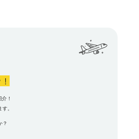
い土地へ
い
きます！
が移住と
での遠距
制
離カップ
ることが
部での生
を強くお
ご説明し
ないこと
とした時
ってしま
ガーデニ
境 都心
ク！
というル
と子育て
ますの
遊んだ
せん。
は、移住
紹介！
っても、
い土地
自然消滅
ます。
で、自分
加した
組みとな
か？
 理想の
フスタイ
が、特に
団らんの