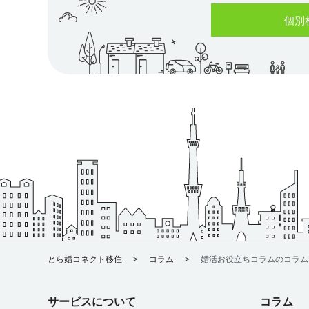
住先で期待すること・重視することは何？ ①新しい人や
後、地方に移住すること）では、「結婚がきっかけ」の
ニティとの出会い 12.2% ②移住先の行政サポートが充
個別
番高い結果に！ とくに女性では結婚を機に都心部から地方へ移
る 39.9% ③環境の変化 23.3% ④経済的な変化 24.7% やはり移
住する方が割合としては多いとの結果となりました。 UJターン
住先の行政サポートがあるか？充実しているか？という
者で将来を考えて地方移住を考える人が多いのは、将来
なるところですよね！ とら婚コネクト移住では、地方自治体へ
育った地元でゆっくりした生活を送りたいと考える方が
取材させていただきコラムを掲載しております
ぜひぜひ各地
と考えられますね。 地方のどのような暮らしに魅力を感
方自治体の取り組みをご覧になってください
【自由記述質
この質問には「自然も便利もある地方都市での暮らし」
問】憧れがある・推し作品聖地など、住みたい特定の場
方が多い結果に。 移住先は、自然豊かな暮らしがいいけ
ば記載してください ○秋葉原 ○大洗町 ○立川（聖☆お
自由しない程度に環境が整っている街というのが大きな
ん） ○熊本県（ガンパレード・マーチの聖地） ○本所深
りそうです。 また、UJターン者では、「親や昔の友達の近くに
平犯科帳の舞台） 他にもたくさん記載いただきました！ とら婚
いる暮らし」との回答も多く、地元での人間関係がある
のある秋葉原も入っていて嬉しいです！ 【自由記述質問】移住
戻りたいと考える人が多いのもわかります。 生まれ育った街に
を検討する際、不安なことは何ですか ○治安の良さ ○子
戻るのと、全くゆかりの無い地に移住するのとでは安心
援などの行政サポートの有無 ○ご近所付き合いの温度感 
違いますよね。 もし婚活して出会った方に自身の地元に
の便の良さ ○仕事があるか どれも移住を検討するにあたり大事
らう・転勤についてきてもらうなどの場合は、ゆかりの
なポイントばかりですね…！ 【自由記述質問】移住してでも結
での暮らしの不安をしっかり受け止め、そんな中移住し
婚・同居してもいいな！と思えるのはどんな人？ ○仕事
れることへの感謝を忘れずにサポートしてあげてほしい
とら婚コネクト移住
コラム
婚活お役立ちコラムのコラム
かるまでの間、2人分の生活を支えられる経済力がある人
地方に住むという「決断」をした際に、影響を与えた要素
土地でしかできない仕事をしている人 ○思いやりを持っ
望する職種・業種の仕事が見つかったこと」が大きい結
居心地がよく、その人だけでもいれば良いと思える人 ○
ました。 一方で「快適な暮らしが見込まれる住居がある
サービスについて
コラム
リスクを一緒に考えてくれる人 また、Xの自由記述では「結婚
ったこと」 「子育て環境（保育、教育、子育て支援など