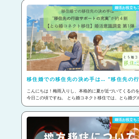
婚活お役立ち
移住婚での移住先の決め手は… “移住先の
ポートの充実”が約4割 【とら婚コネクト移
こんにちは！梅雨入りし、本格的に夏が近づいてくるの
婚活意識調査 第1弾
今日この頃ですね。 とら婚コネクト移住では、とら婚グループ
会員様とXで「18歳以上の方対象の移住に関する意識調査
査アンケートを実施いたしました！ 移住に対して不安に感じる
ことや、実際に遠距離の移住を経て感じたことを回答し
婚活お役立ち
った方もいらっしゃるので必見です！ ぜひご一読ください！
目次 ・Q1.日本国内で移住するならどこまで OK？ ・Q2.生まれ
育った場所（故郷）に愛着がありますか？ ・Q3.遠距離恋愛をし