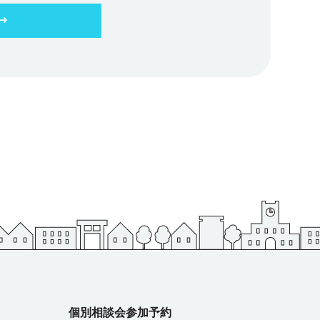
きます。
比較され
ました
ードルに
さいね。
、条件は
娯楽施設
らデート
しれませ
希望する
くことが
しかった
で、新し
好きにな
るなど、
の交際が
希望の仕
す。 魅
また現在
 お相手
トの仕事
が大きな
地で、知
独を感じ
を見せる
離
イントと
ットもご
に重要で
個別相談会参加予約
活の方が