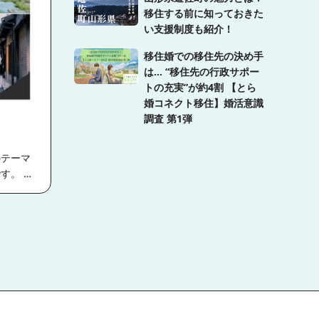
移住する前に知っておきた
い支援制度も紹介！
が地方に
移住婚での移住先の決め手
くなって
は… “移住先の行政サポー
する形
トの充実”が約4割 【とら
多いで
婚コネクト移住】婚活意識
も移住婚
調査 第1弾
ャリアを
。 ・
が増えま
構わな
齢化が加
ろ結婚を
移住のサ
う自治体
もいらっ
ます！
。 どち
活はそう
のどちら
に
 弊社で
となりま
いて見て