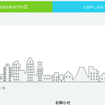
コミュ
割合が一
遠距離交際では、 “今やり取りをしているお相手は、自分以外の
時間を大切にするなど、理想の暮らしを叶えることがで
実してい
相談会参加予約
入会申し込み
異性ともやり取りをしている可能性があり、自分は常に
移住婚のデメリットや注意点 先ほどメリットを紹介し
る対象である” ということを意識いただきたく思います。 という
が、移住婚のデメリットも。 具体的に移住を考えた場合、どの
のは気に
は生まれ
のも、遠距離ということは、やはりどうしても一つのハ
ようなことがデメリットとなるのか、確認してみてくだ
多いのだ
なります。 たとえば、居住地以外の条件が良いAさんと
生活環境の変化 都市部での生活に慣れている方の場合、最寄り
じる？
そこそこの同じ地域に住むBさんがいた場合、 「Aさんは、距離
のスーパーまでが遠かったり、交通の便が悪かったり、
と答える
以外の条件と性格が良くて話も合うけど、距離が遠いか
が少なかったりするなど、生活環境の変化に戸惑うかも
所があれ
ど、不
の予定が中々立てられないな」 「それに比べてBさんは
ん。 事前に移住先の情報をしっかりとリサーチしてお
にいさ
条件にな
条件には届かないところもあるけど、お見合いの時は楽
大切です。 新しい環境での人間関係の構築 新しい土地
川（鬼
し、デートの約束も立てやすいな。もう少し会ううちに
い人間関係を築くのは、簡単なことではありません。 地域の
からこそ
れるかも」 といった状況はよく起こりますし、このように悩ん
方々に積極的に挨拶をしたり、イベントに参加したりす
だ時は、よりデート等で合う回数を重ねやすいBさんと
自分から行動することが大切です。 仕事探し 移住先で
育て支
感が全然
うまく進むことがほとんどなのです。 だからこそ、遠距離の方
事が見つからない可能性もあります。 転職エージェントなどを
○交通
来ても
との交際は、そのハードルを越えるような魅力が必要で
活用し、事前に仕事を探しておくのがおすすめです。 
無い地域
力というのは、外見や年収のことだけではありません。
はリモートワークなども充実しているため、フルリモー
てきてく
のためを思った行動や気遣い・尊重ができるかどうか 
を選択する方もいらっしゃいます。 孤独感 慣れない土
が見つ
です！
ポイントになります。 むしろ、遠距離で大変なのに、ここまで
り合いもいない状態だと、最初は知らないことが多く孤
一覧
 ○その
 「希
自分のために頑張ってくれる・合わせてくれるという面
るかもしれません。 パートナーと協力し、充実した暮らしを送
ていて
果となり
ことができれば好印象につながること間違いなしです。 遠距
るための工夫が必要となってきます！ 移住先選びのポ
移住の
と分か
婚活のメリット 労力の大きい遠距離婚活ですが、メリ
は？ 移住婚を成功させるためには、移住先選びが非常
お知らせ
）の充
ざいます。 メリット・デメリットを比較して遠距離婚