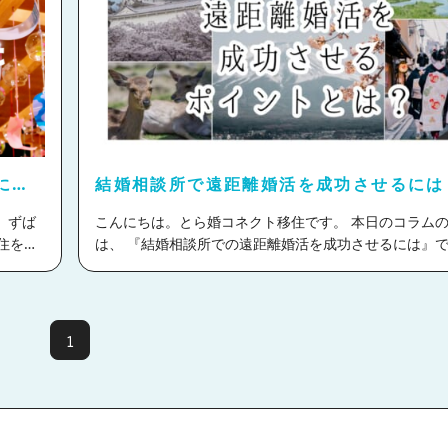
理由 移住婚の種類 移住婚のメリットとは？ 移住婚のデメリット
や注意点 移住先選びのポイントとは？ 移住してみたいエリアに
ついて調査する まとめ 移住婚とは？ 移住婚とは、結婚と同時に
新たな土地へ移り住むこと。 移住先は、都心に住む方
特定の場
住むお相手と結婚して、その土地に移り住むケースが多
います。 Uターン婚、Iターン婚、Jターン婚などを包括
で、移住を伴う結婚の総称する形で使われている場合が
す。 移住婚が注目される理由 マスコミやテレビなどで
0%
につ
結婚相談所で遠距離婚活を成功させるには
の特集が組まれるなど、注目を集めています。 その背景にはど
% ③日
のような理由があるのでしょうか？ テレワークの普及 コロナ禍
くは同
こんにちは。とら婚コネクト移住です。 本日のコラムのテーマ
におけるリモートワークの普及によって、移住後も「キ
は、 『結婚相談所での遠距離婚活を成功させるには』です
諦めることなく自然豊かな街で暮らしたい！」という方
のか？
今すぐには転居はできないけど、結婚を機に移住しても
した。 地方自治体からの移住者への支援 地方の少子高
暮らし
い。 ・今住んでいる所ではいい出会いがない。 ・むし
速していく中で、都市部から地方へ移住する方に向けた
かった
きっかけに地方から離れたいor地方に引っ越したい。 このコラ
ポートや、補助金・支援金などの金銭的なサポートを行
につい
ムをご覧いただいている方にはそのように感じている方
1
が増え、それに伴い地方移住を検討する人も増加してい
いくよう
しゃるのではないでしょうか。 ただ、今すぐに引っ越せないと
移住婚の種類 移住婚にはいくつかのパターンがあります
なると、遠距離交際が必要になってきます。 遠距離婚
らかの出身地へ移住（Uターン、Jターン） パートナー
ある
でない婚活と比べ、交際が難しいのも事実。 しかし、だからと
かが地方出身の場合、その地域へ移り住むケースです。 地域
ない
いって遠距離婚活が不可能ということはございません！
馴染みやすく、周囲のサポートも得やすいのがメリット
の前例を参考に、遠距離婚活を成功させるポイントにつ