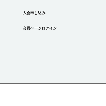
トを詳し
遠距離婚
、あなた
入会申し込み
う！ ・
お住まい
りと過ご
合、希望
して地方
グしやす
会員ページログイン
いってみ
リアが絞
方へお申
る
い な
車を走ら
ができま
に1本だ
いたいけ
通情報に
いたい」
 地域コ
に参加し
向にあり
ズにスタ
トがあり
ントがあ
で成婚で
団など）
ださい！
事につい
に取る方
仕事をし