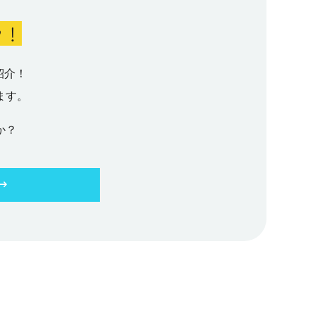
(1回10
が20～
5万円給
ク！
の
の場合は
補助 ・
10年以
ケイちゃ
でも給食
ことがほ
紹介！
支援（５
成したこ
意識した
ので、食
就職した
へ移住
ます。
者の両親
しい！）
在の生活
か？
り、大き
と実際の
ます。
もそろっ
います♪
なほどの
就職した
割合が一
います。
もちろ
スティバ
下呂
いポイン
お散歩す
は生まれ
を行って
多いのだ
予約やオ
くオープ
感じる？
ます。
せくださ
肉マンの
と答える
けど、不
エリアま
を運営し
時間が過
条件にな
にも素敵
アも！