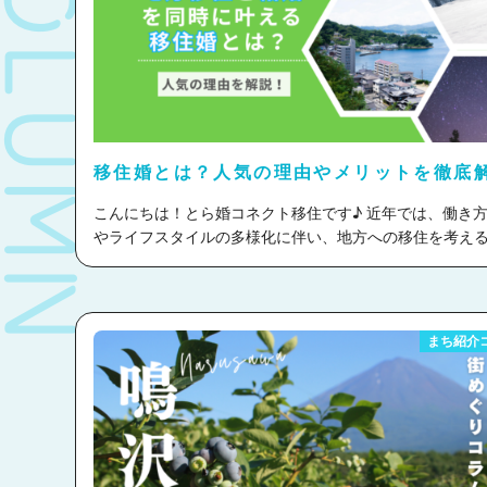
COLUMN
移住婚とは？人気の理由やメリットを徹底
こんにちは！とら婚コネクト移住です♪ 近年では、働き方の変化
やライフスタイルの多様化に伴い、地方への移住を考え
えています！ そんな中、結婚を機に移住することで、新しい生
き方を選択する『移住婚』というスタイルが広がってき
今回は移住婚が注目される理由や、移住婚のメリット・
ト、移住婚を成功させるために必要な考え方などをご紹
まち紹介
きます♪ 移住婚を検討している方、気になっている方はぜひチェ
ックしてみて下さいね！ 目次 移住婚とは？ 移住婚が注目される
理由 移住婚の種類 移住婚のメリットとは？ 移住婚のデメリット
や注意点 移住先選びのポイントとは？ 移住してみたいエリアに
ついて調査する まとめ 移住婚とは？ 移住婚とは、結婚と同時に
新たな土地へ移り住むこと。 移住先は、都心に住む方が