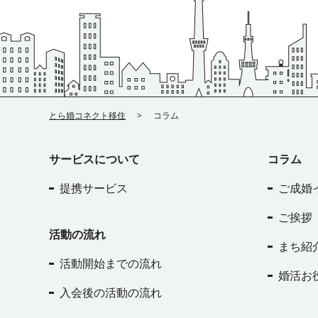
に挑戦するのも良いでしょう。 移住先の求人情報を事前
が馴染みすぎて、都会に帰る必要が全くなくなった。 と
や特典を受けられます♪ その他も… ・住宅用太陽光発電システム
県外で探そうとおもったきっかけはあったのでしょうか
しておくことが大切です。 起業する 田舎でカフェやゲス
てくださいました。鳴沢村の移住者さんは皆さんそうお
設置補助制度 ・18歳まで医療費無償 ・第1子から保育料
「中々いい相手に巡り合えなくて…。まずは近隣県まで広
スなどを経営するのも、魅力的な選択肢です。 自治体によって
ているそうです
どのような支援を受けられるのか 移住の際
保育所に通わない場合月2万円支給 ・乳幼児用おむつ購
と思ったのですが、どうせ引っ越しをするなら全国どこ
は移住後の開業支援政策に力を入れているところも。 （
の支援も大事ですが、鳴沢村で暮らしていくのであれば
一部助成 ・中学校まで給食費無料 など、移住後に受けられる支
と思い全国を対象にしようと思っていました。仕事は資
材させていただいた富士吉田市様のコラムで、空き家バ
支援も気になりますよね。 鳴沢村役場の渡辺さんにお伺
援もたくさん！ ※支援金や奨励金などを受給するには一
で転職できると思っていました」 お互いにエリアで絞らず幅広
用した開業者への支援施策を紹介しています） 地域のニーズを
ところ、鳴沢村は移住時よりも移住後の支援を手厚くし
件を満たす必要があり、全ての移住者が受給できるわけ
く見られたことでお二人は巡り合えたのですね！ 実際にリモー
調査し、新しいビジネスを始める方も増えてきています。 交
だとか！ 「子どもの手当ては他の市や町に見劣りしない
いません。 詳しくは富士河口湖町の公式ページをご覧ください
トワーカーの方や、彼女のように資格職で転職に困らな
アクセスを調べる 移住先の交通アクセスも重要なポイン
は」と心強いお言葉をいただきました♪ 住民になったあ
とら婚コネクト移住
コラム
ませ。 また、富士河口湖町役場の横には児童館や図書館が入っ
り柔軟に動ける方が多く、遠距離でのご成婚をされる方
す。 車や運転免許について 田舎暮らしでは、車が必須になるこ
いサポートを続けられる理由は、財政が安定しているか
たこども未来創造館も併設されています。 町全体で子育
す！ お互いの初めての印象はいかがでしたか？ 「話は盛り上が
とが多いです。 都会ではコンビニまで徒歩3分で行けても、田舎
そう。 移住後も支援が続くのは永住するにあたって外せないポ
を入れているのが伺えますね♪ 生涯学習館には文庫本はもちろ
りました！オンラインお見合いだったのですが、制限時
の場合は町に1つしかコンビニがないということもありま
サービスについて
コラム
イントですよね！
また、人口が少ないからこそ検診時に1人1
ん、雑誌、漫画、映像作品など本屋顔負けのバリエーシ
っときれてしまって…」 オンラインお見合いあるあるですね…。
のため、車を持つか、運転免許を持っていない場合は取
人しっかりと診てもらえるなど、鳴沢村だからこそ叶う
コンセントや無料Wi-Fi完備で、ちょっとしたお仕事の滞
最後に言いたいことが言えずに終わってしまうという…。 「（
提携サービス
ご成婚
要があるか、などを検討する必要があります！ 公共交通
も。 そんな鳴沢村独自の支援制度を実際に見ていきまし
ぴったり！ こども未来創造館のお写真 移住前に富士河口湖町
とのお見合いは）話しやすかったし沈黙にならなかった
チェック バスや電車の本数が少ない地域もあるので、事
①移住支援金 ・単身の場合 60万円 ・世帯の場合 100万円
での暮らしを体験できる！ 富士河口湖町では、移住後の
オンラインお見合いのためにレンタルスペースを借りて
ご挨拶
認しておきましょう。 通勤や通学の利便性も考慮に入れ
歳未満の世帯員を帯同する場合 1人につき100万円加算 
移住前に思い描いたイメージとのギャップをなくすため
面目だなと思いました。 とら婚同士でしたけど、お見合
活動の流れ
があります。 電車が2～3時間に1本というエリアもあります。
5年4月1日以降に移住した方が対象となります。） ＊支援対象者
施策を凝らしています♪ ①オーダーメイド型町内ツアー「富士
オタクトークにはなりませんでした」 「（レンタルスペース借
まち紹
住居 移住先の住居についても、事前に検討しておくこと
移住・定住促進のため、東京圏（東京都、神奈川県、千
山暮らしプライベートガイド」 公共施設・病院・商業施設など
りたのは）当時家に同居人がいて気を遣うのが嫌だった
活動開始までの流れ
です。 賃貸 まずは賃貸物件に住み、地域に慣れてから購
玉県のうち条件不利地域以外）から本村に移住し、且つ
生活に必要なところを実際に住んでいる方の目線で案内
婚活お
オンラインお見合いは対面よりも会話のタイミングは難
討する方もいらっしゃいます。 移住を考えているエリアの平均
てはまる方が対象者となります。 1．対象企業（山梨県移住支
さいます♪ 料金は無料で、所要時間はおよそ2時間。 通常、ツア
りして、沈黙になりやすいのですが、それでもお話が盛
入会後の活動の流れ
家賃などを調べておきましょう
購入 中古物件を購入し
援・就業マッチングサイトに掲載されている企業）に就
ーというものは元々ルートが決まっており、そのルート
たのはお二人の相性がよかったからかもしれませんね！ 移住婚
ォームするのも、選択肢の一つです。 地域の不動産業者に相談
2．東京23区内の企業に在籍したまま、鳴沢村でテレワー