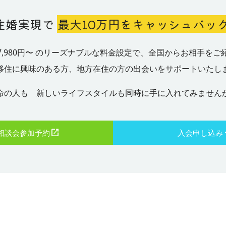
て地方
温泉施設。リラックスしたひとときを過ごせます。 ショッピン
ジがあり
(最大24カ月) ・不妊治療にかかる自己負担額の1/2を助成
いのも
鮮が食べられる飲食店街になっています。 また、名物の干物や
かったの
移住した経験がある（UJターンまたはIターン）。 ・年齢
いってみ
グセンターPIA 地元で古くから愛されるスーパーです。（開店前
内が早
万円・上限20万円) ・妊娠届出・出生届出時にそれぞれ
住婚実現で
最大10万円をキャッシュバッ
写真映えするスイーツなど、お土産屋さんもたくさん。 沼津
39歳。 ・地方へ転出した年齢が18歳以降（複数回転出
リアが絞
のお写真なので店内が暗いです） お店には下呂名物「ケイちゃ
また、
付 ・市内公立小中学校に在籍する子どもの給食費を全額
いまし
名産品として有名なのが、マアジ。 養殖マアジの出荷量は日本
複数並行
最後の転入が18歳以降）。 ・地方への転出の時期が直近
ん」コーナーがデカデカと・・・！ 地元の方にとって
きるのも
特別支援学校、私立小中学校、他市町村の公立小中学校
一なんだとか！ 過去にはアジの干物をいくつ並べられるかギネ
た」
内（複数回転出の場合は最後の転入が直近10年以内） 詳しい調
 な
んはおなじみの食品。スーパーで買って自宅で調理する
7,980円〜 のリーズナブルな料金設定で、全国からお相手をご
費の補助金を交付 ・18歳まで医療費無償 ・奨学金返還
スに挑戦し、３２８７匹のアジの干物を並べ世界一を達
リは時間
査はこちらから（めちゃくちゃ多いです） 地方移住を
車を走ら
とんどだそうです。地域によって味付けや具材が異なる
べ費用
年間で最大180万円） ※市内に定住且つ市内企業等に
のシテ
とも
観光客だけでなく地元の人々に愛されている漁港なんで
が、価格
きっかけ UJターン者（生まれ育った地元から別の地域
移住に興味のある方、地方在住の方の出会いをサポートいたし
1本だ
べ比べてみるのもおすすめとのこと。 （余談ですが筆
しです
30歳未満が対象 その他にも書ききれないほどの補助があります
はめち
すね。 さらにシーラカンスをはじめとした深海魚の水族館や、
ットだと
し、再び地元へ戻ってくること）では、 「将来のライフプラン
情報に
が下呂出身なので食卓でよく出て食べていました。懐か
ので、詳しくは富士吉田市役所のHPをご覧ください♪ 移住への
朝活を…
沼津港遊覧クルーズまで楽しめちゃうんです。 沼津港で取れた
を考えたことがきっかけ」が多く、次に「転勤」や「現
命の人も 新しいライフスタイルも同時に手に入れてみません
地域コ
萩原町の国道41号沿いには近年商業施設が集まってお
取り組み 富士吉田市では移住前に思い描いたイメージ
新鮮なネタをお寿司で
（＠魚がし鮨 沼津店） 沼津の魚介を
た独身
や仕事に違和感や限界を感じた」との順に多くなってい
参加し
なショッピングセンターもあります。生活に必要な施設
が、鳴
生活へのギャップをなくすために様々な施策を凝らして
だとか！
食べたら、もうその辺のものじゃ満足できなくなりそう
にコス
これに比べて、 女性のIターン者（都心部で生まれ育ち
ているので安心です！ 岐阜県立下呂温泉病院 岐阜県下呂市にあ
そう
♪
①よしだの暮らしの相談室 富士吉田市への移住を検討してい
開業する
美味しさでした！ 狩野川こいのぼりフェスティバル また毎年
ながら
後、地方に移住すること）では、「結婚がきっかけ」の
ズにスタ
る県立病院で、地域の中核病院として地域医療を支えて
る方向けの相談窓口がございます。 車で向かえるのは
ゴールデンウィークには、狩野川緑地でこいのぼりフェ
相談会参加予約
入会申し込み
番高い結果に！ とくに女性では結婚を機に都心部から地方へ移
トがあ
アクセスのよいところに大きな病院があるのは安心です。 
ィーク
ん、富士急行線の下吉田駅からも歩いて行けるのが嬉し
0万円
ルが開催されています。 狩野川緑地は駅から近くの市の中心街
住する方が割合としては多いとの結果となりました。 UJターン
団など）
市役所 下呂庁舎では行政機関として、各種手続きや戸籍・住民
→休業
ト♪ 観光がてら相談に行ってみてはいかがでしょうか。 相談室
住する
でアクセスもよく、狩野川や街並みの景観を眺めながら
者で将来を考えて地方移住を考える人が多いのは、将来
につい
登録、 税務、福祉、都市計画など、行政に関する業務
お店を開
スタッフ 渡邉様 ＜営業時間＞ 月〜金曜日 10:00~18:00 アク
京23区
るのにぴったり。 雲が掛かっていなければ富士山も見ることが
思ってい
育った地元でゆっくりした生活を送りたいと考える方が
事をし
います。 ＜萩原エリア＞ 続いて向かうのは萩原エリア。 萩原
が伺え
セス：富士急行線「下吉田駅」より、徒歩約7分。 来室
う方が対
できます。 キン肉マンミュージアム 2024年4月に新し
みは珍し
と考えられますね。 地方のどのような暮らしに魅力を
仕事を
宿として栄えた歴史があり、古い町並みが一部残ってい
でに時
ンライン移住相談をご希望の方はこちらよりお問い合わ
ンしたキン肉マンミュージアム。 沼津（静岡）はキン
てみたの
この質問には「自然も便利もある地方都市での暮らし」
事が見
下呂エリア同様風情のある街並みが素敵でした♪ 下呂エリアから
のこと♪
い。 ②よしだの暮らし体験施設 富士吉田市では、少しずつ街
聖地でもあるのだそうで、中にお邪魔してみました！ キン肉マ
方が多い結果に。 移住先は、自然豊かな暮らしがいい
移住先
車で10分程度で行けちゃいますので、観光の際も萩原
と思っ
に馴染んでいってほしいという願いから暮らし体験施設
このカ
ンファンにはたまらない展示の数々で、あっという間に
自由しない程度に環境が整っている街というのが大きな
しい仕事
で足をのばしてみることをお勧めします！ 萩原エリア
の生活
ております。 体験期間も1週間～1ヶ月以上と幅広い期間を設け
ービス
ぎます。 ２階の有料展示ルームには等身大のフィギュ
りそうです。 また、UJターン者では、「親や昔の友達の近くに