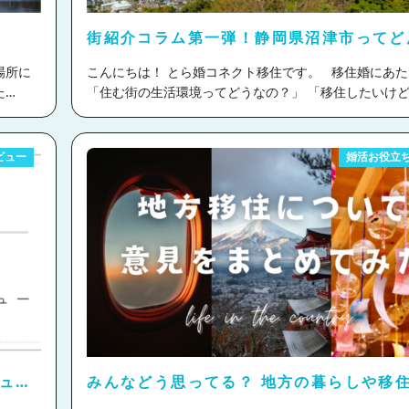
ません。 公共施設や病院、商業施設も充実しており、
あるため
・移住への取り組み ・生活の利便性 ・まとめ 富士吉田市の魅
ることが
要なインフラは揃っていますが、住むエリアによってさ
力 ①交通アクセスが良い！ 富士吉田市は鉄道駅が5駅あるだけ
街紹介コラム第一弾！静岡県沼津市ってど
での生
ので、下調べは必須です。 下呂市は観光客だけでなく、移住者
言っても
でなく、市内周遊バス、路線バス、高速バスもありアク
こ？
説明し
も積極的に受け入れる環境が整っているので、地域全体
した。
群！ 車があった方が便利ではあるものの、エリアによ
こんにちは！ とら婚コネクト移住です。 移住婚にあたって
なって新しい人を歓迎する文化がありますし、地域の人
いきたい
がなくても生活できるのだとか♪ アクセスの良さを重視したい方
た
「住む街の生活環境ってどうなの？」 「移住したいけど、どん
とした時
も温かく優しい方ばかりです！ 取材で知った下呂の暮らし 観
に特におすすめのエリアです！ ②飲食店が多い 富士吉田市は
な街がいいだろう？」 と住む場所について考えることって沢山
ーデニ
光地だけでなく実際に街で暮らす様子を体験すべく、下
富士山麓エリアで最も飲食店が多い場所です。 なんと
ありますよね。 とら婚コネクト移住では移住婚を考える方々
 都心
ご協力のもと取材に行ってきました！ 下呂市は元々5町
屋だけで約50店舗もあるのだとか！ はしご酒ができる
に、ぜひ魅力的な街を知ってもらいたい！ ので、これから移住
ビュー
婚活お役立
と子育て
してできた市。市内面積が広いため、今回は移住エリア
 それ
(後述)もあり、ご飯はもちろん、飲みに行くにも困らな
ランキン
におすすめな街をご紹介していきます！ 本日ご紹介するのは静
んだ
気が高い、下呂エリアと萩原エリアを中心に下呂市役所
でも見
なのです
移住後にお気に入りのお店を見つけるのも
く評価
岡県沼津市です！ 静岡県は、移住したい都道府県ランキング
は、移住
部地域振興課 の中川さん・吉田さんにご案内いただき
ですね
③仕事を見つけやすい 富士吉田市は飲食店も多いの
士
（※）で毎年１位に選ばれている移住先として注目を浴
土地
訪れたのは2025年2月7日。 この日はタイミング悪く、
ですが、総合病院、公共施設、学校、保育園、スーパー
中でも沼津市は自然と利便性を兼ね備えていて、また名
で、自分
到来の日・・・。 下呂市は一面雪景色に
中川さんも吉田さん
お好き
グストアなど生活に必要な店舗が揃っています。 求人
ある景
京からもアクセスがよいので、移住先として人気な都市
した
も「こんなに雪が降ったのは数年ぶり」とおっしゃられ
す
ま
エリアだと外に働きに出る必要がある場合もありますが
バスが
んです。 目次 ・沼津市について ・沼津市は○○の聖地！ ・絶景
理想の
た。 下呂市は、普段から困るほどの積雪はあまりない
、将来も
田市では市内で働くことが可能です。 移住先でお仕事
5往復も
スポットや観光名所の多さが魅力 ・生活の利便性 ・沼津市の移
スタイ
う。 ここから先、雪のお写真が多くなりますが、 「今
らこその
とに不安がある方も、豊富な選択肢から自分に合ったお
口湖町で
住・結婚支援制度 ・まとめ 沼津市について 沼津市は静岡県の
らんの
雪が降ることはめったに無いので安心してください！」
つけていけますね
また、富士吉田市は開業を目指している方
東部にある市で富士山の南に位置しています。 富士山
きます。
とですので、移住を検討される方もご安心くださいね！ ＜下
られる
にもおすすめのエリア。 空き家バンクを用いた空き店
てのあれ
絶景スポットが多く観光都市でありながら、生活拠点と
した
エリア＞ 下呂温泉合掌村 白川郷などから移築した合掌造りの民
家の活用が非常に活発ですので初期費用を抑えながら自
便性も兼ね備えた街です。 人口は186,200人（令和６年9月末時
ュ
みんなどう思ってる？ 地方の暮らしや移
家で集落を再現した、当時の生活を知ることができる施
をオープンすることができるのです！ どのような支援を受けら
、子育て
点）と、静岡県の中でも大きな都市です。 メインとな
いての意見をまとめてみた
さいね。
建物自体が一つの美術館のようでした！ 建物の中も実際に入っ