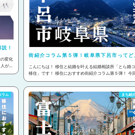
解説！
街紹介コラム第５弾！岐阜県下呂市ってど
こ？
る人が増
こんにちは！ 移住と結婚を叶える結婚相談所「とら婚コネクト
移住」です！ 移住におすすめ街紹介コラム第５弾！ 今回紹介す
ました。
るのは岐阜県下呂市です。 下呂市は岐阜県のほぼ中央に位置
デメリッ
し、日本三名泉の一つとして名高い下呂温泉を有する温
介してい
して有名です。 また温泉以外にも自然と歴史、文化が調和した
コラム
まち紹
風情のある街並みが魅力です。 名古屋駅から市の中心となる下
呂駅までは特急ひだで90分とアクセスも良く、観光だ
移住先としての魅力も高まっています。 今回は実際に
ご案内いただき取材をしてきましたので、たくさんの写
に下呂市の魅力を存分にご紹介します！ 目次 ・下呂市の魅力
地方に
・取材で知った下呂の暮らし ・どんな支援が受けられるの？ ・