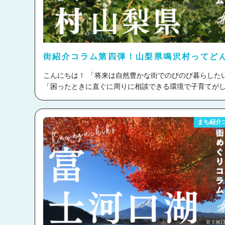
住むお相手と結婚して、その土地に移り住むケースが多
います。 Uターン婚、Iターン婚、Jターン婚などを包括す
で、移住を伴う結婚の総称する形で使われている場合が
す。 移住婚が注目される理由 マスコミやテレビなどでも
の特集が組まれるなど、注目を集めています。 その背景にはど
街紹介コラム第四弾！山梨県鳴沢村ってど
のような理由があるのでしょうか？ テレワークの普及 コロナ禍
こ？
におけるリモートワークの普及によって、移住後も「キ
こんにちは！ 「将来は自然豊かな街でのびのび暮らしたい！」
諦めることなく自然豊かな街で暮らしたい！」という方
「困ったときに直ぐに周りに相談できる環境で子育てが
した。 地方自治体からの移住者への支援 地方の少子高齢
い！」 そんな皆様の移住婚をサポートさせていただきます、と
速していく中で、都市部から地方へ移住する方に向けた
ら婚コネクト移住です
さて、今回ご紹介するのは山梨県南都
ポートや、補助金・支援金などの金銭的なサポートを行
留郡鳴沢村
です！ 鳴沢村は人口3,063人(※2024年9月1日現在)
まち紹介
が増え、それに伴い地方移住を検討する人も増加してい
キャッチコピーは富士山と富士五湖に抱かれた高原のむら。
移住婚の種類 移住婚にはいくつかのパターンがあります。
スコットキャラクターは『なるシカくん』
かもしかをモチ
らかの出身地へ移住（Uターン、Jターン） パートナーの
ーフにした外見に、お腹には鳴沢村特産品のキャベツ。
かが地方出身の場合、その地域へ移り住むケースです。 地域に
の帽子にミツバツツジが咲いているという鳴沢村を象徴
馴染みやすく、周囲のサポートも得やすいのがメリット
しいキャラクターです。 農業が盛んで、前述の鳴沢村の高原キ
す。 二人とも知らない土地へ移住（Iターン） 全く新し
ャベツ・鳴沢菜・トウモロコシ・なるさわブルーベリー
移り住み、二人で新生活をスタートさせるケースです。 お互い
産品です。 なるさわブルーベリーは巷でよく見るブルーベリー
に支え合い、新しいコミュニティを築いていくことがで
よりも大粒なのです♪ 標高1000ｍ付近から富士山頂上まで続く
自治体の支援制度を活用した移住婚 近年、地方自治体が
広大な土地を有している鳴沢村。 都心から90分と気軽に