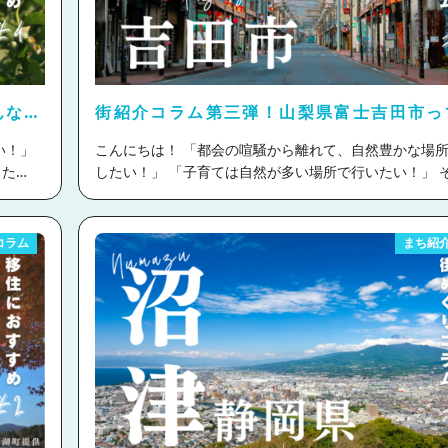
くなって
まとめ 下呂市の魅力 ①日本屈指の観光名所 下呂市といえば、
る形
やっぱり「下呂温泉」が一番に思い浮かぶ人も多いので
多いで
しょうか。 「下呂温泉」は旅のプロが選ぶ「にっぽんの
移住婚
選」（※観光経済新聞 第３７回にっぽんの温泉１００
で3年連続全国第２位に選ばれ、料理においては１位の
んなと
街紹介コラム第三弾！山梨県富士吉田市っ
ているのだそう！ 下呂の温泉は無色透明でお肌にまと
なとこ？
ャリアを
ような肌触りで有名なんです。 下呂温泉街には昭和のノスタル
こんにちは！ 「都会の喧騒から離れて、自然豊かな場所で暮ら
が増えま
ジックな雰囲気が漂い、風情ある街並みが広がっていま
した
したい！」 「子育ては自然が多い場所で行いたい！」 そんな皆
化が加
街を歩きながら、古き良き時代の風情を感じることがで
様の移住婚をサポートさせていただきます、とら婚コネ
移住のサ
このエリアの魅力です！ 歴史的な建物や縁を感じさせる小道を
です
さて、今回ご紹介するのは山梨県富士吉田市
う自治体
散策するだけでも癒されますよ。 ②自然の美しさ 下呂市は、御
富士吉田市は人口46,354人(※2025年1月現在) 市の大
コラム
まち紹
ます！
嶽山をはじめとした深い山々と清流が流れる美しい自然
 マ
公園内にあるため、豊かな自然と壮大な景観が魅力の街
 どち
ています。 春には桜、秋には紅葉がとっても綺麗に街
キャッチコピーは「富士山に限りなく近いまち」。 新宿駅から
どちら
す！ また、夏の下呂温泉まつり、2月に行われる田の神祭りな
富士山型
高速バスや特急富士回遊号で約100分と都心からのアク
ど、地域の文化や季節を感じられるイベントがたくさん
した愛ら
群！ 観光業が盛んで、富士急ハイランドなどのレジャー施設も
となりま
ベントを通じて地元の人々とも交流する機会もたくさん
楽しめます！ ソウルフードは麺の硬さが特徴の吉田のうどん。
い土地へ
す。 ③住みやすさと利便性 下呂市は観光地であると同時に、住
などが特
その他1000年の歴史を持つ織物も非常に有名です。 本日はそ
みやすい環境が整っています。 市の9割が山林なので、
んな魅力たっぷりの富士吉田市について紹介させていた
きます！
アは開けた立地に限定されており、コンパクトにまとま
♪ 富士吉田市への移住を検討している方はぜひご覧くだ
移住と
す。車を10分ほど走らせれば、日常の買い物に困るこ
足を運
せ！ 目次 ・富士吉田市の魅力 ・どんな支援を受けられるの？