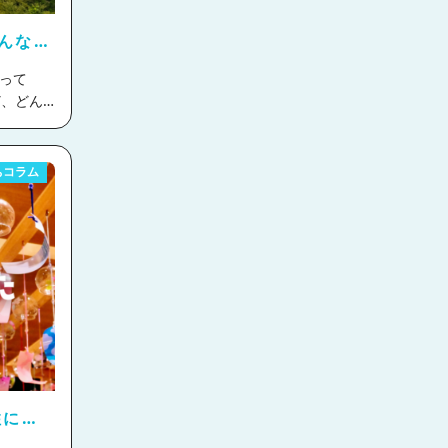
生活に必
まざまな
んなと
セスが抜
が一体と
っては車
々もとて
呂市役所
、うどん
村が合併
飲み屋街
ちコラム
として人
いエリア
地域振興
楽しそう
ました。
びる県。
最強寒波
、ドラッ
古屋や東
が少ない
の一つな
ていまし
、富士吉
のだそ
を探すこ
日以上に
仕事を見
 とのこ
をはじめ
呂
舗や古民
しての利
分のお店
住につ
設です。
る沼津駅