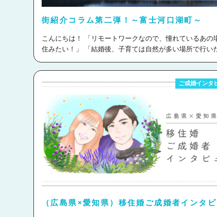
結婚を支援する取り組みを行うケースが増えています。 支援制
べることに加え、標高が高く夏でも比較的冷涼な気候で
度を活用することで、移住への金銭的なハードルを下げ
別荘地としての支持が熱い地域なんです！ 取材で足を運んだ
街紹介コラム第二弾！～富士河口湖町～
できます。 移住婚のメリットとは？ 移住婚には、都市部
際、あまりにもきれいな空気とおいしい水、そして何と
活では味わえない魅力がたくさんあります。 具体的にご
肉眼で富士山の山肌まで見ることができる絶景に驚きま
こんにちは！ 「リモートワークなので、憧れているあの場所に
ていきます！ 自然に囲まれた暮らしができる 澄んだ空気、美し
本日はそんな絶大な魅力を持つ鳴沢村の魅力をお話して
住みたい！」 「結婚後、子育ては自然が多い場所で行い
い景色、四季折々の自然の変化を感じながら、ゆったり
と思います！ 目次 ・鳴沢村の魅力 ・移住者インタビュー ・ど
い！」 そんな皆様の移住婚をサポートさせていただきます、と
間を過ごすことができます。 広いお庭での家庭菜園やガ
のような支援を受けられるのか ・鳴沢村での暮らしを一部お届
ら婚コネクト移住です
さて、今回ご紹介するのは山梨県富士
ングなどを楽しむのもおすすめです。 子育てに最適な環境
け！ ・まとめ 鳴沢村の魅力 ①唯一無二のロケーション 鳴沢
河口湖町
です！ 富士河口湖町は人口27,059人、2003年の合併
ご成婚インタ
と比べて公園や子育て支援施設の面積が広く、のびのび
村は村全域が富士箱根伊豆国立公園に指定されています。
により誕生した町です。※2024年11月現在 町の幸福度
ができる環境が整っています。 子供たちが自然の中で遊
ゆえ、ロケーションは唯一無二！！ 壮大な富士山がいつ
グ山梨県1位、甲信越3位に輝くなど、過ごしやすさが高
り、地域の方々に温かく見守られながら成長していくの
られるんです！ 筆者の少々古いスマホでズームして撮影しても
されています。（※出典：2023年大東建託株式会社調査） 富
婚ならではの魅力です。 新しい自分を発見できる 新しい
この通り！ あまり景色を見て感動しないタイプのわたしです
河口湖温泉郷駅 町全体が国立公園に指定されているため、広大
で、新しい人間関係を築き、新しいことに挑戦すること
が、この景観は是非生で見ていただきたいです！ 釣りが
な自然と景観の良さが魅力の町です。(駅もすごく風情の
自身の可能性を広げることができます。 地域活動に参加
な方だけでなく、キャンプがお好きな方にもぴったりで
観ですよね！) また、東京・神奈川・千葉・埼玉から高速
り、趣味のサークルに入ったりするのもおすすめです。 
た、先述の通り村全域が国立公園に指定されているため
出ており、首都圏へのアクセスも抜群！ 新宿からは1日3
ライフスタイル 都会の喧騒から離れ、自分らしいライフ
この景観が損なわれることがないというのも鳴沢村だか
の発着があり、所要時間はたったの1時間45分！ 富士河
ルを実現できます。 朝はゆっくりと過ごし、夜は家族団
強みではないでしょうか
②支援が手厚い 重複してしまうの
あれば、都心との繋がりを保ちつつ生活できるのです！ そんな
時間を大切にするなど、理想の暮らしを叶えることがで
で、詳細は移住者インタビュー・どのような支援が受け
魅力いっぱいの富士河口湖町に実際に伺い、移住に際し
移住婚のデメリットや注意点 先ほどメリットを紹介しま
の？のセクションをご覧くださいませ。 ③水質が良く、水道代
これをヒアリングして参りました
・移住者にはどのような支
（広島県×愛知県）移住婚ご成婚者インタビ
が、移住婚のデメリットも。 具体的に移住を考えた場合、どの
が安い 富士エリアですから、水質が良くお水が美味しいのでコ
援があるのか ・(子どもを望む方は)教育環境の充実など
ー！
ようなことがデメリットとなるのか、確認してみてくだ