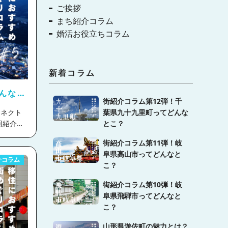
ご挨拶
まち紹介コラム
婚活お役立ちコラム
新着コラム
んなと
街紹介コラム第12弾！千
葉県九十九里町ってどんな
とこ？
街紹介コラム第11弾！岐
泉の街と
阜県高山市ってどんなと
介コラム
こ？
けでなく
街紹介コラム第10弾！岐
下呂市を
阜県飛騨市ってどんなと
真ととも
こ？
山形県遊佐町の魅力とは？