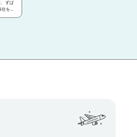
スよく支
度で着く
厚く、他
ートワー
7種類の
ニークな
なのか？
で下呂温
です。
会暮らし
京23区
ラブライ
で、就業
街全体と
活につい
万円支給
触れるこ
む習慣が
宣誓書を
温
現在で夫
商
プ
居する方
行列がで
万円支給
沼津市。
る意識調
ナルの
浜
を購入し
松原は、
ぞれに暮
どたくさ
ざっく
っている
に入居す
美しいの
ここ
た際もサ
ていま
か月） ・
したよ。
頃から楽
最大24
の漁港じ
て有名な
円を支給
ら地方に