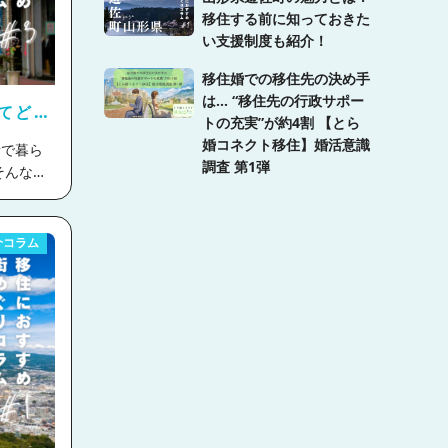
移住する前に知っておきた
はないで
い支援制度も紹介！
温泉100
移住婚での移住先の決め手
選より）
は… “移住先の行政サポー
評価を得
てどん
トの充実”が約4割 【とら
わりつく
婚コネクト移住】婚活意識
調査 第1弾
す。温泉
きるのも
クト移住
です！
部分が国立
介コラム
に恵まれ
です。
を彩りま
セスも抜
あり、イ
ありま
住居エリ
だきます
っていま
さいま
とはあり