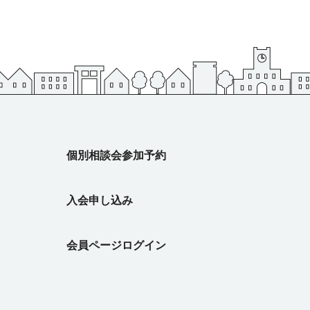
ます。
、シェア
り、漫画
からこそ
希望に応
なるとこ
感が全然
ようにな
こでは市
に来ても
お子さん
無い地域
なので、
さん。
ありま
てきてく
たそうな
です！
ても感動
素 「希
っていま
行列が長
果となり
ど、様々
すよね。
ると分か
個別相談会参加予約
持ち合わ
！ 子
ど）の充
活の快適
つどいの
た餃子を
。 実際
入会申し込み
居場所、
「産
方都市で
設です。
もを預
護者を支
もござい
住近接の
会員ページログイン
ビスを提
この
ニコリエ
てを応援
に不便の
みもある
ポイント